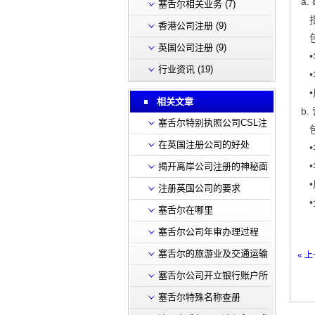
a
塞舌尔相关业务
(7)
指
香港公司注册
(9)
包
英国公司注册
(9)
•
行业资讯
(19)
•
•
相关文章
b
塞舌尔特别执照公司CSL注
包
册
在英国注册公司的好处
•
•
揭开离岸公司注册的神秘面
•
纱
注册英国公司的要求
•
塞舌尔在哪里
塞舌尔公司年审办理过程
塞舌尔的旅游业及交通运输
« 
塞舌尔公司开立银行账户所
需材料
塞舌尔特殊名称查册