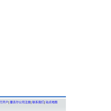
行开户
|
塞舌尔公司注册
|
联系我们
|
站点地图