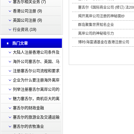
塞舌尔相关业务
(7)
塞舌尔《国际商业公司 (修订) 法2
香港公司注册
(9)
揭开离岸公司注册的神秘面纱
英国公司注册
(9)
群岛聚集世界知名企业
行业资讯
(19)
离岸公司的神秘吸引力
博时/海富通基金在香港注册公司
热门文章
大陆人注册香港公司条件及
流程
海外公司塞舌尔、英国、马
绍尔在深发展开户的基本要
注册塞舌尔公司流程和要求
求
企业为什么要注册海外离岸
公司有什么好处
列举注册塞舌尔离岸公司的
几大好处
魅力塞舌尔，商机巨大的离
岸圣地
塞舌尔的财政金融
塞舌尔的旅游业及交通运输
塞舌尔的农牧渔业